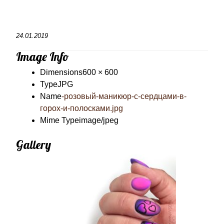
24.01.2019
Image Info
Dimensions
600 × 600
Type
JPG
Name
-розовый-маникюр-с-сердцами-в-
горох-и-полосками.jpg
Mime Type
image/jpeg
Gallery