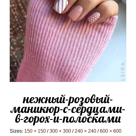
нежный-розовый-
маникюр-с-сердцами-
в-горох-и-полосками
Sizes:
150 × 150
/
300 × 300
/
240 × 240
/
600 × 600