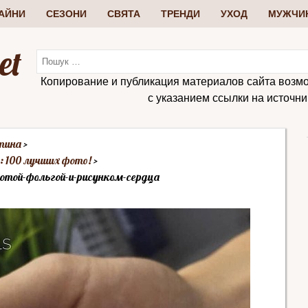
АЙНИ
СЕЗОНИ
СВЯТА
ТРЕНДИ
УХОД
МУЖЧИ
et
Копирование и публикация материалов сайта возм
с указанием ссылки на источник:
тина
: 100 лучших фото!
отой-фольгой-и-рисунком-сердца