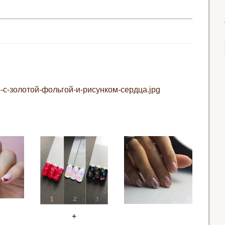
с-золотой-фольгой-и-рисунком-сердца.jpg
+