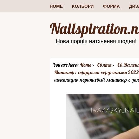
HOME
КОЛЬОРИ
ФОРМА
ДИЗ
Nailspiration.n
Нова порція натхнення щодня!
You are here:
Home
Свята
Св.Вален
Маникюр с cердцами-сердечками 2022
шоколадно-коричневый-маникюр-с-зол