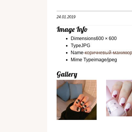
24.01.2019
Image Info
Dimensions
600 × 600
Type
JPG
Name
-коричневый-маникюр-
Mime Type
image/jpeg
Gallery