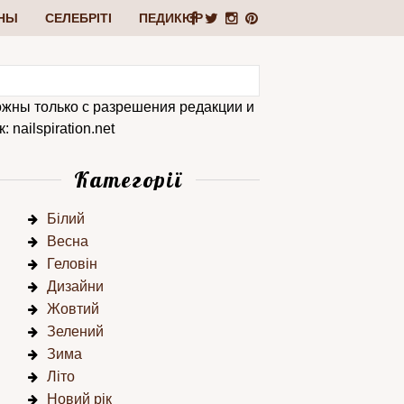
НЫ
СЕЛЕБРІТІ
ПЕДИКЮР
ожны только с разрешения редакции и
 nailspiration.net
Категорії
Білий
Весна
Геловін
Дизайни
Жовтий
Зелений
Зима
Літо
Новий рік