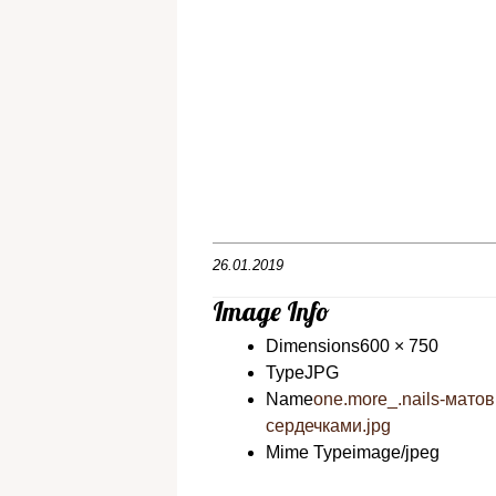
26.01.2019
Image Info
Dimensions
600 × 750
Type
JPG
Name
one.more_.nails-мат
сердечками.jpg
Mime Type
image/jpeg