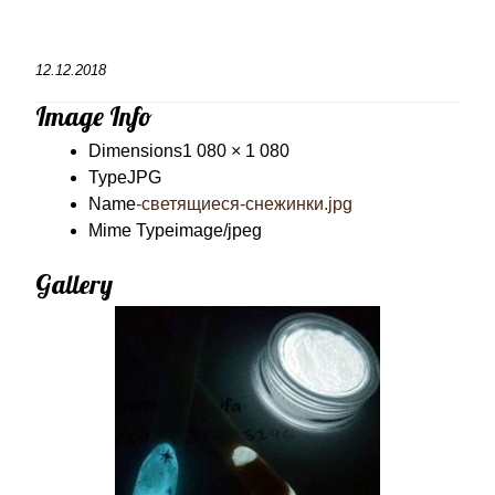
12.12.2018
Image Info
Dimensions
1 080 × 1 080
Type
JPG
Name
-светящиеся-снежинки.jpg
Mime Type
image/jpeg
Gallery