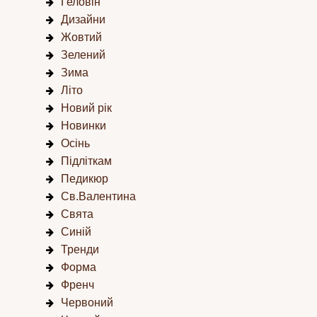
Геловін
Дизайни
Жовтий
Зелений
Зима
Літо
Новий рік
Новинки
Осінь
Підліткам
Педикюр
Св.Валентина
Свята
Синій
Тренди
Форма
Френч
Червоний