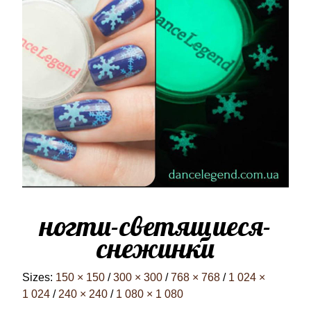
ногти-светящиеся-
снежинки
Sizes:
150 × 150
/
300 × 300
/
768 × 768
/
1 024 ×
1 024
/
240 × 240
/
1 080 × 1 080