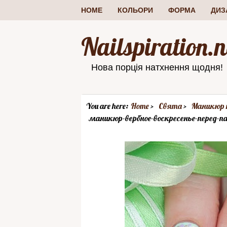
HOME
КОЛЬОРИ
ФОРМА
ДИЗ
Nailspiration.n
Нова порція натхнення щодня!
You are here:
Home
Свята
Маникюр н
маникюр-вербное-воскресенье-перед-па