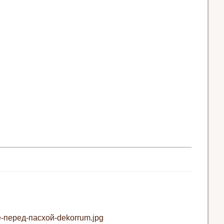
-перед-пасхой-dekorrum.jpg