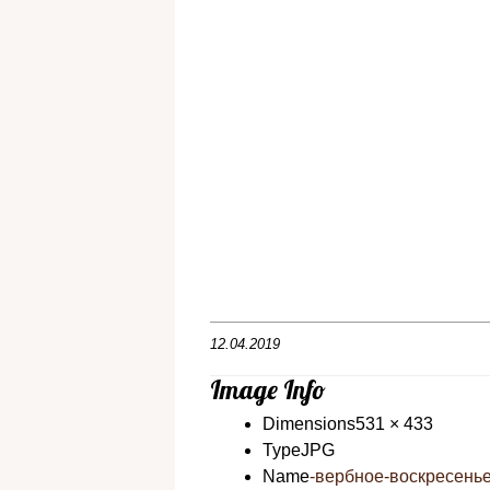
12.04.2019
Image Info
Dimensions
531 × 433
Type
JPG
Name
-вербное-воскресенье