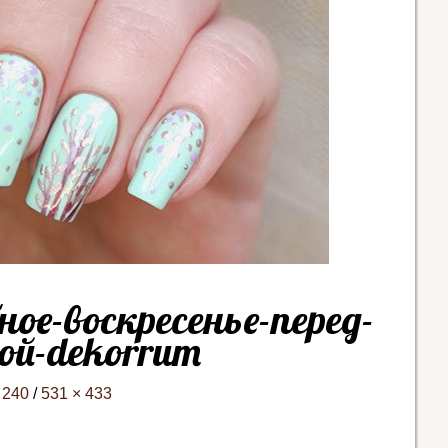
ое-воскресенье-перед-
ой-dekorrum
 240
/
531 × 433