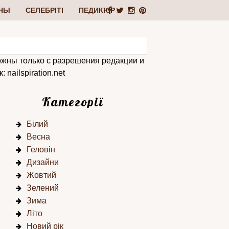
НЫ
СЕЛЕБРІТІ
ПЕДИКЮР
ожны только с разрешения редакции и
 nailspiration.net
Категорії
Білий
Весна
Геловін
Дизайни
Жовтий
Зелений
Зима
Літо
Новий рік