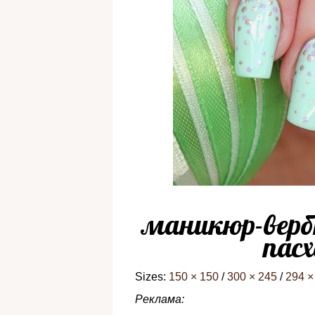
маникюр-вербн
пасх
Sizes:
150 × 150
/
300 × 245
/
294 ×
Реклама: