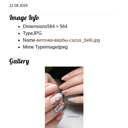
12.04.2019
Image Info
Dimensions
564 × 564
Type
JPG
Name
-веточки-вербы-cazus_belli.jpg
Mime Type
image/jpeg
Gallery