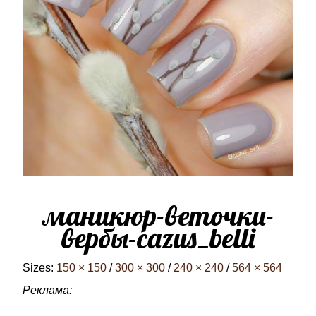
маникюр-веточки-
вербы-cazus_belli
Sizes:
150 × 150
/
300 × 300
/
240 × 240
/
564 × 564
Реклама: