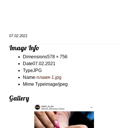
07.02.2021
Image Info
Dimensions
578 × 756
Date
07.02.2021
Type
JPG
Name
-пламя-1.jpg
Mime Type
image/jpeg
Gallery