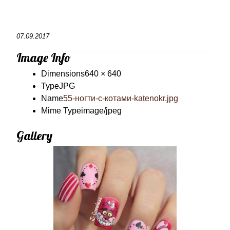
07.09.2017
Image Info
Dimensions
640 × 640
Type
JPG
Name
55-ногти-с-котами-katenokr.jpg
Mime Type
image/jpeg
Gallery