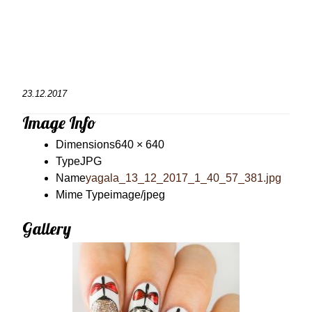
23.12.2017
Image Info
Dimensions
640 × 640
Type
JPG
Name
yagala_13_12_2017_1_40_57_381.jpg
Mime Type
image/jpeg
Gallery