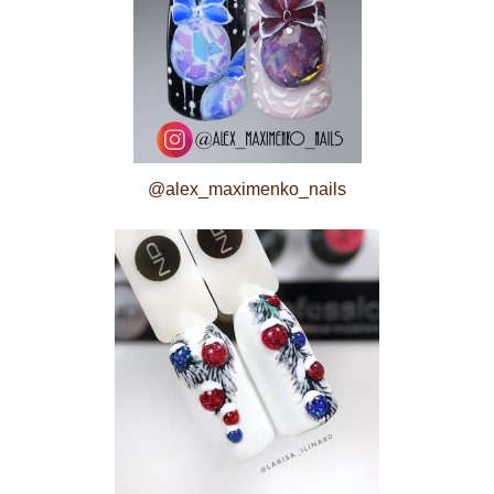
@alex_maximenko_nails