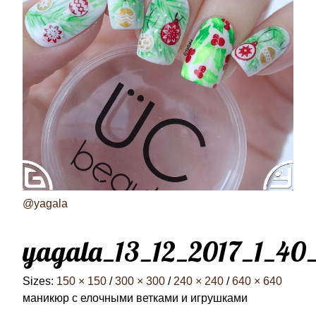
@yagala
yagala_13_12_2017_1_40
Sizes:
150 × 150
/
300 × 300
/
240 × 240
/
640 × 640
маникюр с елочными ветками и игрушками