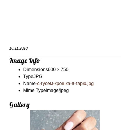
10.11.2018
Image Info
Dimensions
600 × 750
Type
JPG
Name
-с-гусем-крошка-я-гарю.jpg
Mime Type
image/jpeg
Gallery