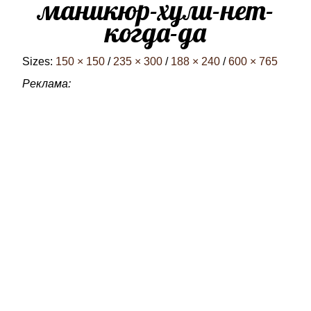
маникюр-хули-нет-
когда-да
Sizes:
150 × 150
/
235 × 300
/
188 × 240
/
600 × 765
Реклама: