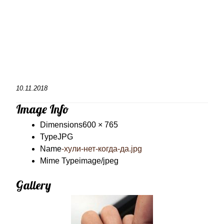
10.11.2018
Image Info
Dimensions
600 × 765
Type
JPG
Name
-хули-нет-когда-да.jpg
Mime Type
image/jpeg
Gallery