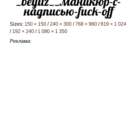
_beyliz__маникюр-с-
надписью-fuck-off
Sizes:
150 × 150
/
240 × 300
/
768 × 960
/
819 × 1 024
/
192 × 240
/
1 080 × 1 350
Реклама: