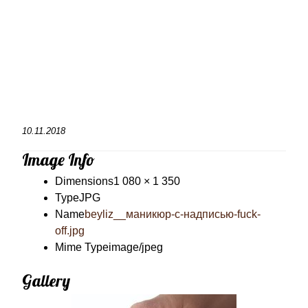
10.11.2018
Image Info
Dimensions
1 080 × 1 350
Type
JPG
Name
beyliz__маникюр-с-надписью-fuck-
off.jpg
Mime Type
image/jpeg
Gallery