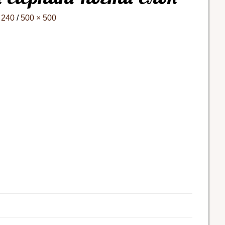
 240
/
500 × 500