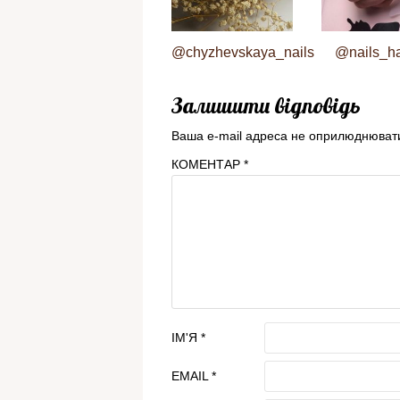
@chyzhevskaya_nails
@nails_ha
Залишити відповідь
Ваша e-mail адреса не оприлюднюват
КОМЕНТАР
*
ІМ'Я
*
EMAIL
*