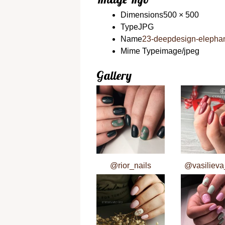
Dimensions
500 × 500
Type
JPG
Name
23-deepdesign-elephan
Mime Type
image/jpeg
Gallery
@rior_nails
@vasilieva