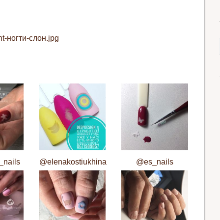
t-ногти-слон.jpg
_nails
@elenakostiukhina
@es_nails