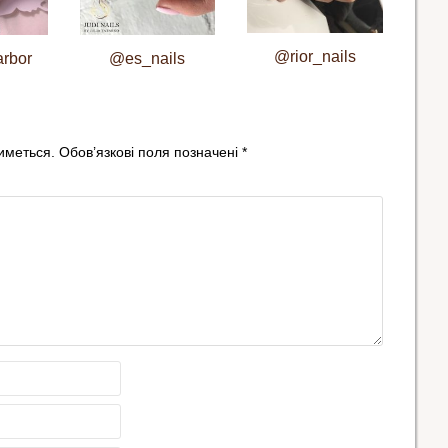
@rior_nails
rbor
@es_nails
иметься.
Обов’язкові поля позначені
*