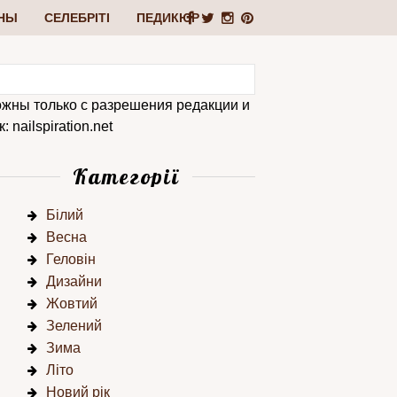
НЫ
СЕЛЕБРІТІ
ПЕДИКЮР
ожны только с разрешения редакции и
 nailspiration.net
Категорії
Білий
Весна
Геловін
Дизайни
Жовтий
Зелений
Зима
Літо
Новий рік