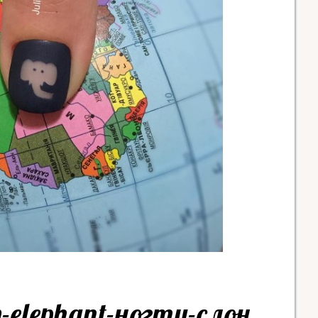
n-elephant-ногти-слон