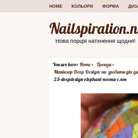
HOME
КОЛЬОРИ
ФОРМА
ДИЗ
Nailspiration.n
Нова порція натхнення щодня!
You are here:
Home
Тренди
Манікюр Deep Design: як зробити діп 
23-deepdesign-elephant-ногти-слон