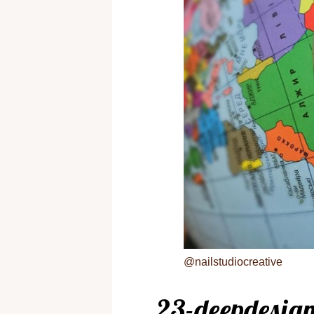
@nailstudiocreative
23-deepdesig