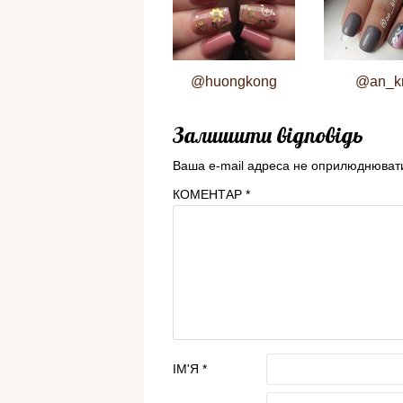
@huongkong
@an_k
Залишити відповідь
Ваша e-mail адреса не оприлюднюват
КОМЕНТАР
*
ІМ'Я
*