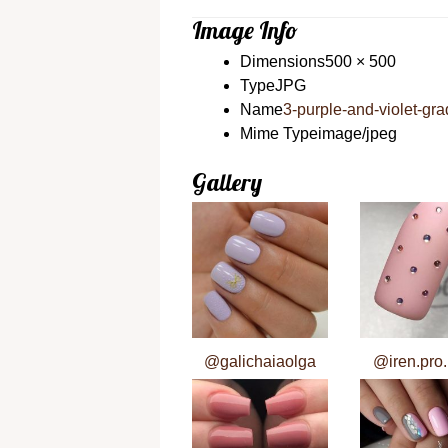
Image Info
Dimensions
500 × 500
Type
JPG
Name
3-purple-and-violet-gra
Mime Type
image/jpeg
Gallery
@galichaiaolga
@iren.pro.