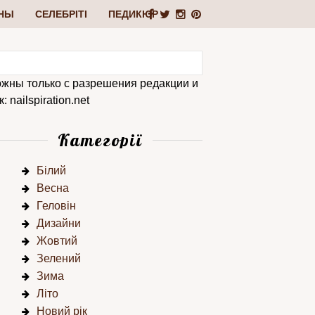
НЫ
СЕЛЕБРІТІ
ПЕДИКЮР
ожны только с разрешения редакции и
 nailspiration.net
Категорії
Білий
Весна
Геловін
Дизайни
Жовтий
Зелений
Зима
Літо
Новий рік