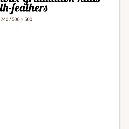
th-feathers
 240
/
500 × 500