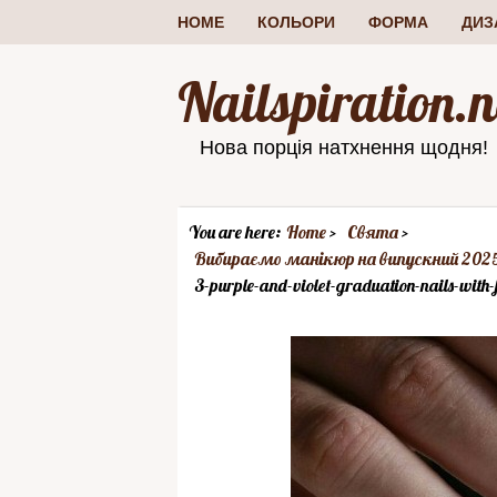
HOME
КОЛЬОРИ
ФОРМА
ДИЗ
Nailspiration.n
Нова порція натхнення щодня!
You are here:
Home
Свята
Вибираємо манікюр на випускний 2025
3-purple-and-violet-graduation-nails-with-