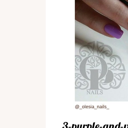
@_olesia_nails_
3-purple-and-v