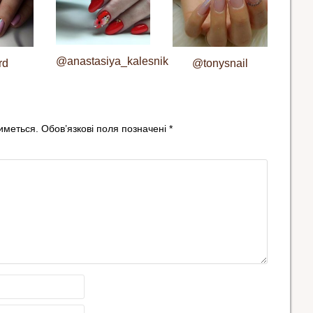
@anastasiya_kalesnik
rd
@tonysnail
иметься.
Обов’язкові поля позначені
*