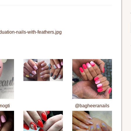
duation-nails-with-feathers.jpg
nogti
@bagheeranails