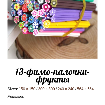
13-фимо-палочки-
фрукты
Sizes:
150 × 150
/
300 × 300
/
240 × 240
/
564 × 564
Реклама: