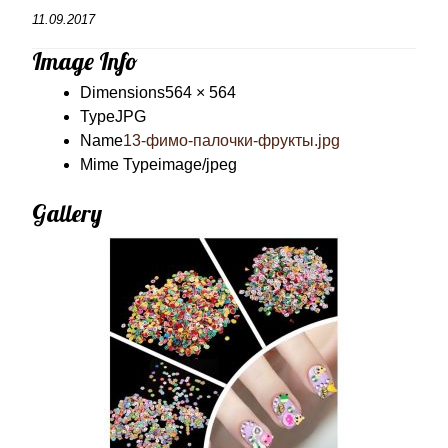
11.09.2017
Image Info
Dimensions
564 × 564
Type
JPG
Name
13-фимо-палочки-фрукты.jpg
Mime Type
image/jpeg
Gallery