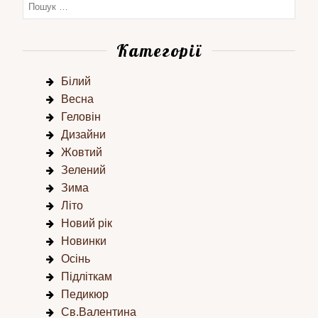
Категорії
Білий
Весна
Геловін
Дизайни
Жовтий
Зелений
Зима
Літо
Новий рік
Новинки
Осінь
Підліткам
Педикюр
Св.Валентина