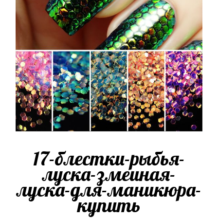
17-блестки-рыбья-
луска-змеиная-
луска-для-маникюра-
купить