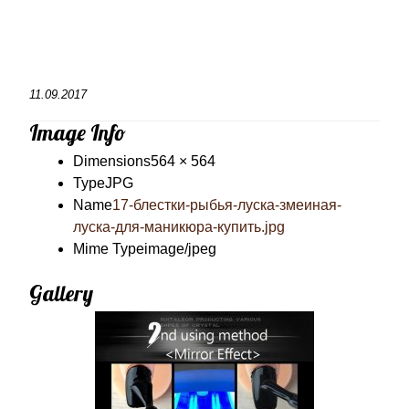
11.09.2017
Image Info
Dimensions
564 × 564
Type
JPG
Name
17-блестки-рыбья-луска-змеиная-
луска-для-маникюра-купить.jpg
Mime Type
image/jpeg
Gallery