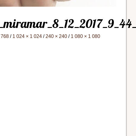
e_miramar_8_12_2017_9_44
 768
/
1 024 × 1 024
/
240 × 240
/
1 080 × 1 080