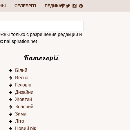
НЫ
СЕЛЕБРІТІ
ПЕДИКЮР
ожны только с разрешения редакции и
 nailspiration.net
Категорії
Білий
Весна
Геловін
Дизайни
Жовтий
Зелений
Зима
Літо
Новий рік