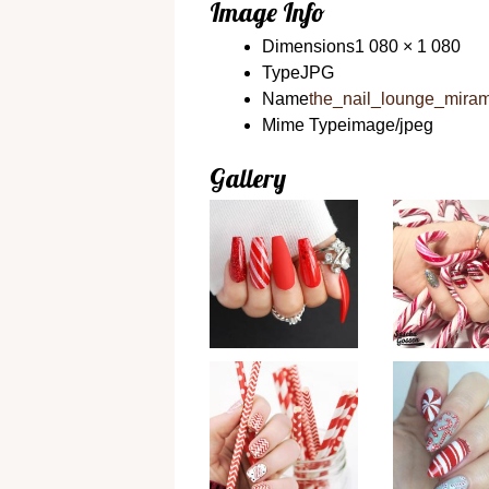
Image Info
Dimensions
1 080 × 1 080
Type
JPG
Name
the_nail_lounge_mir
Mime Type
image/jpeg
Gallery