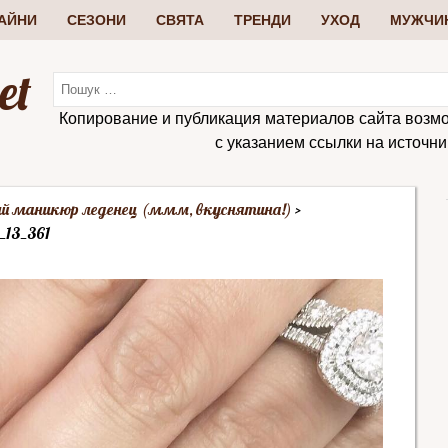
АЙНИ
СЕЗОНИ
СВЯТА
ТРЕНДИ
УХОД
МУЖЧИ
et
Копирование и публикация материалов сайта возм
с указанием ссылки на источник:
ий маникюр леденец (ммм, вкуснятина!)
_13_361