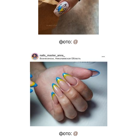
фото:
@
фото:
@