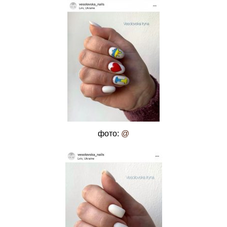
фото:
@