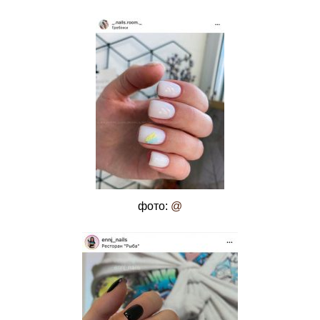
фото:
@