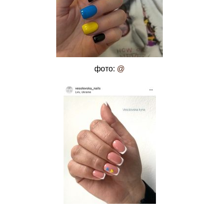
фото:
@