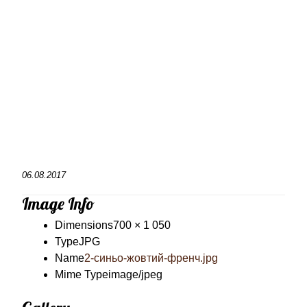
06.08.2017
Image Info
Dimensions
700 × 1 050
Type
JPG
Name
2-синьо-жовтий-френч.jpg
Mime Type
image/jpeg