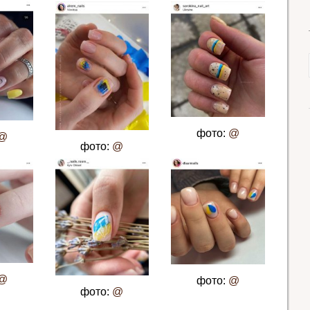
фото:
@
@
фото:
@
@
фото:
@
фото:
@