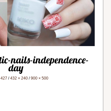
tic-nails-independence-
day
 427
/
432 × 240
/
900 × 500