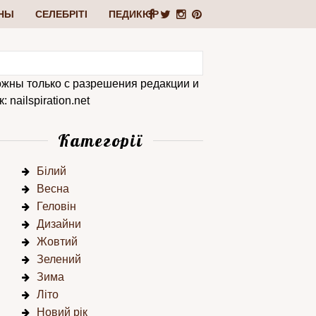
НЫ
СЕЛЕБРІТІ
ПЕДИКЮР
ожны только с разрешения редакции и
 nailspiration.net
Категорії
Білий
Весна
Геловін
Дизайни
Жовтий
Зелений
Зима
Літо
Новий рік