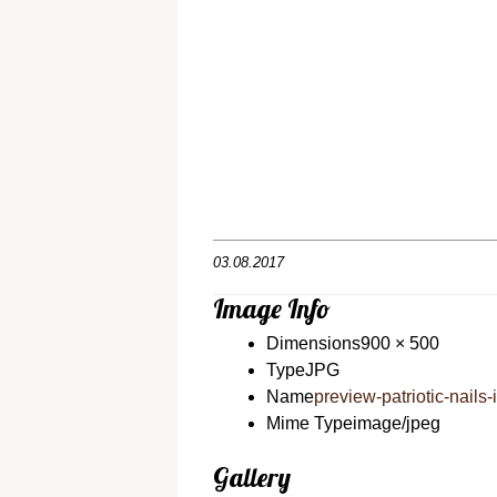
03.08.2017
Image Info
Dimensions
900 × 500
Type
JPG
Name
preview-patriotic-nail
Mime Type
image/jpeg
Gallery