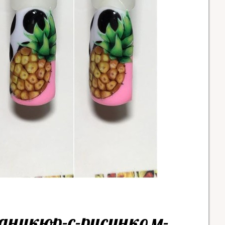
аникюр-с-рисунком-