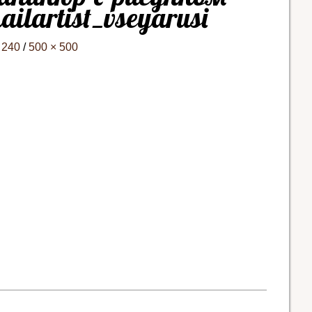
ilartist_vseyarusi
 240
/
500 × 500