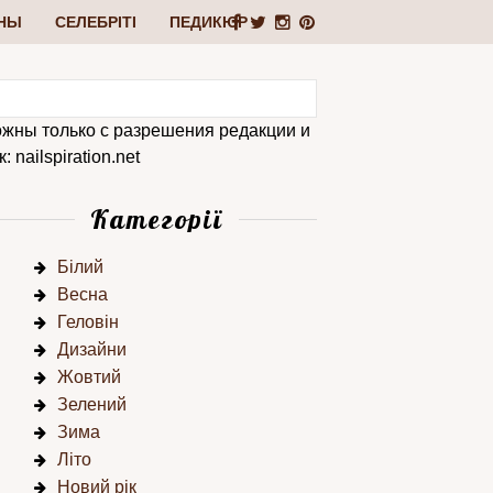
НЫ
СЕЛЕБРІТІ
ПЕДИКЮР
ожны только с разрешения редакции и
 nailspiration.net
Категорії
Білий
Весна
Геловін
Дизайни
Жовтий
Зелений
Зима
Літо
Новий рік