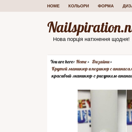
HOME
КОЛЬОРИ
ФОРМА
ДИЗ
Nailspiration.n
Нова порція натхнення щодня!
You are here:
Home
Дизайни
Крутой маникюр и педикюр с ананасам
красивый-маникюр-с-рисунком-ананаса-