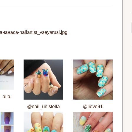
нанаса-nailartist_vseyarusi.jpg
_alla
@nail_unistella
@lieve91