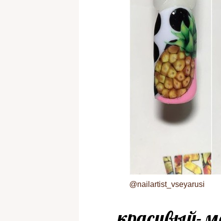
@nailartist_vseyarusi
красивый-м