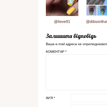
@lieve91
@dibsontha
Залишити відповідь
Ваша e-mail адреса не оприлюднюват
КОМЕНТАР
*
ІМ'Я
*