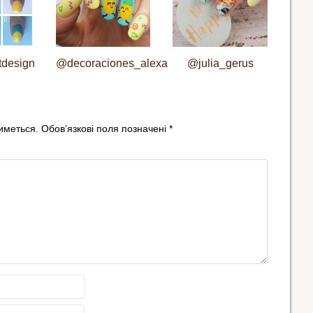
tdesign
@decoraciones_alexa
@julia_gerus
иметься.
Обов’язкові поля позначені
*