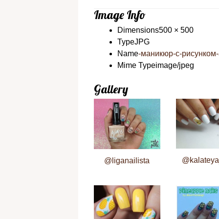
Image Info
Dimensions
500 × 500
Type
JPG
Name
-маникюр-с-рисунком-а
Mime Type
image/jpeg
Gallery
@kalateya
@liganailista