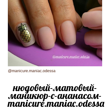
@manicure.maniac.odessa
нюдовый-матовый-
маникюр-с-ананасом-
manicure.maniac.odessa