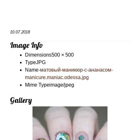
10.07.2018
Image Info
Dimensions
500 × 500
Type
JPG
Name
-матовый-маникюр-с-ананасом-
manicure.maniac.odessa.jpg
Mime Type
image/jpeg
Gallery