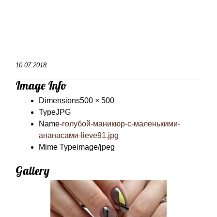
10.07.2018
Image Info
Dimensions
500 × 500
Type
JPG
Name
-голубой-маникюр-с-маленькими-
ананасами-lieve91.jpg
Mime Type
image/jpeg
Gallery