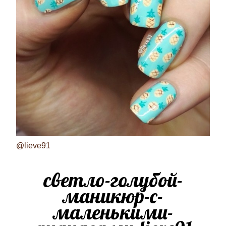
@lieve91
светло-голубой-
маникюр-с-
маленькими-