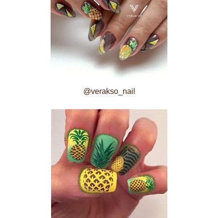
@verakso_nail