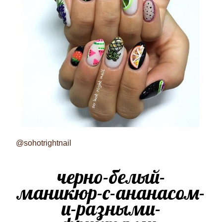
@sohotrightnail
черно-белый-
маникюр-с-ананасом-
и-разными-