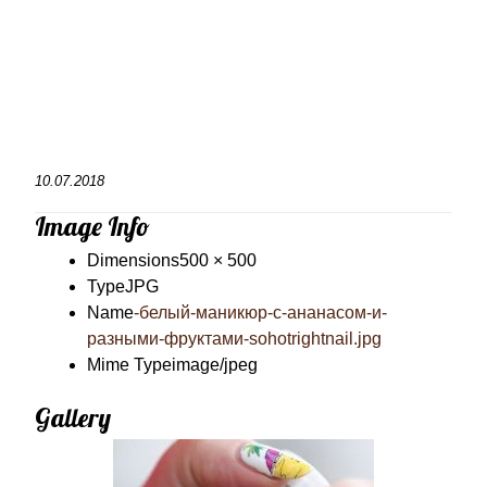
10.07.2018
Image Info
Dimensions
500 × 500
Type
JPG
Name
-белый-маникюр-с-ананасом-и-
разными-фруктами-sohotrightnail.jpg
Mime Type
image/jpeg
Gallery