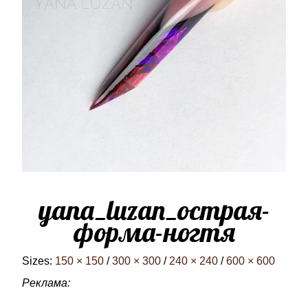
yana_luzan_острая-
форма-ногтя
Sizes:
150 × 150
/
300 × 300
/
240 × 240
/
600 × 600
Реклама: