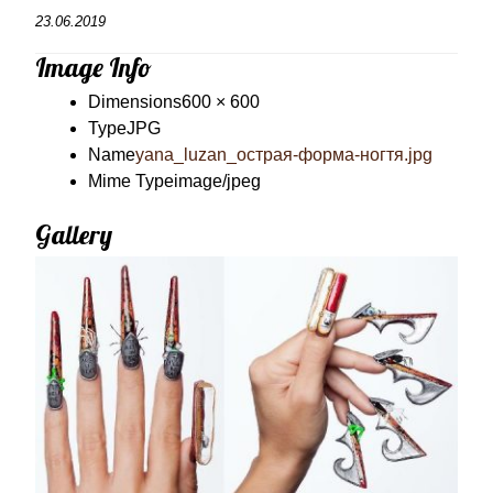
23.06.2019
Image Info
Dimensions
600 × 600
Type
JPG
Name
yana_luzan_острая-форма-ногтя.jpg
Mime Type
image/jpeg
Gallery