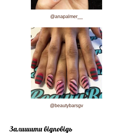
@anapalmer__
@beautybarsgv
Залишити відповідь