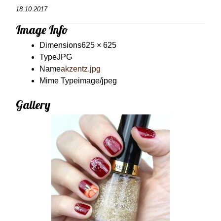
18.10.2017
Image Info
Dimensions
625 × 625
Type
JPG
Name
akzentz.jpg
Mime Type
image/jpeg
Gallery