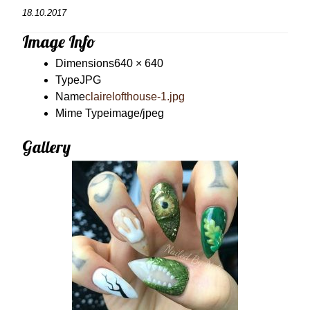
18.10.2017
Image Info
Dimensions
640 × 640
Type
JPG
Name
clairelofthouse-1.jpg
Mime Type
image/jpeg
Gallery