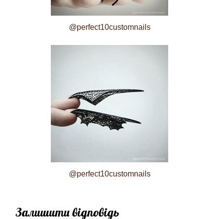
@perfect10customnails
@perfect10customnails
Залишити відповідь