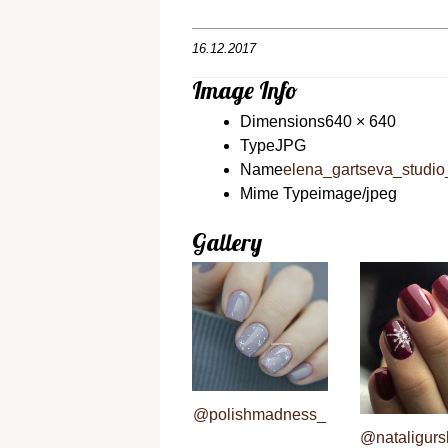
16.12.2017
Image Info
Dimensions
640 × 640
Type
JPG
Name
elena_gartseva_studi
Mime Type
image/jpeg
Gallery
@polishmadness_
@nataligurs