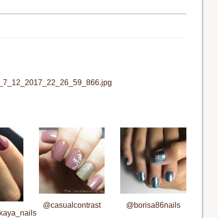
o_7_12_2017_22_26_59_866.jpg
@casualcontrast
@borisa86nails
kaya_nails