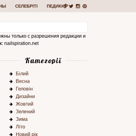
НЫ
СЕЛЕБРІТІ
ПЕДИКЮР
ожны только с разрешения редакции и
 nailspiration.net
Категорії
Білий
Весна
Геловін
Дизайни
Жовтий
Зелений
Зима
Літо
Новий рік