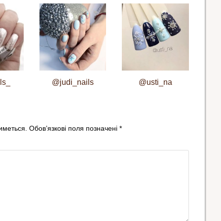
ls_
@judi_nails
@usti_na
иметься.
Обов’язкові поля позначені
*