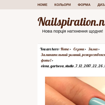
HOME
КОЛЬОРИ
ФОРМА
ДИЗ
Nailspiration.n
Нова порція натхнення щодня!
You are here:
Home
Сезони
Зима
Залипательный зимний, рождественски
фото!
elena_gartseva_studio_7_12_2017_22_26