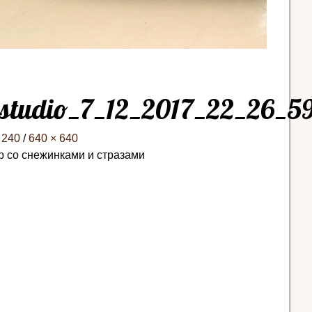
_studio_7_12_2017_22_26_5
 240
/
640 × 640
р со снежинками и стразами