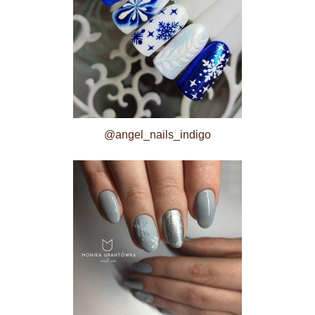
@angel_nails_indigo