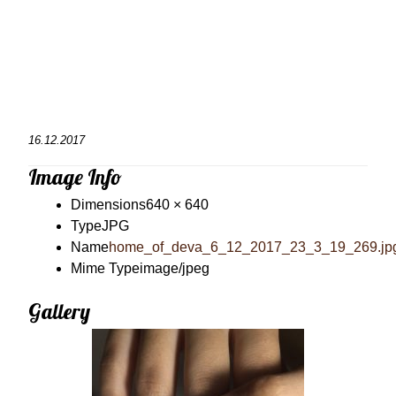
16.12.2017
Image Info
Dimensions
640 × 640
Type
JPG
Name
home_of_deva_6_12_2017_23_3_19_269.jp
Mime Type
image/jpeg
Gallery