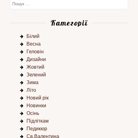
Категорії
Білий
Весна
Геловін
Дизайни
Жовтий
Зелений
Зима
Літо
Новий рік
Новинки
Осінь
Підліткам
Педикюр
Св.Валентина