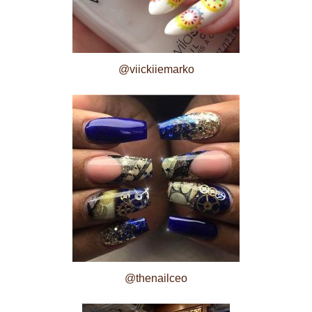
@viickiiemarko
@thenailceo