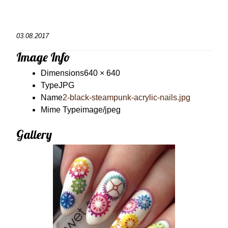
03.08.2017
Image Info
Dimensions
640 × 640
Type
JPG
Name
2-black-steampunk-acrylic-nails.jpg
Mime Type
image/jpeg
Gallery