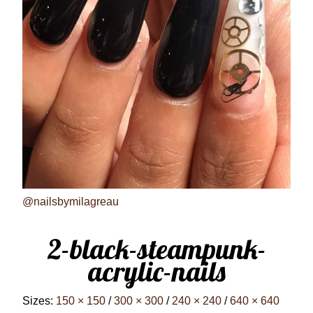
@nailsbymilagreau
2-black-steampunk-
acrylic-nails
Sizes:
150 × 150
/
300 × 300
/
240 × 240
/
640 × 640