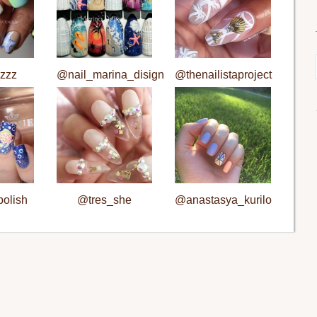
zzz
@nail_marina_disign
@thenailistaproject
olish
@tres_she
@anastasya_kurilo