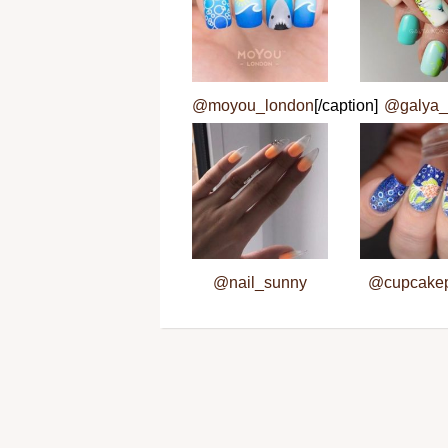
@moyou_london
[/caption]
@galya_
@nail_sunny
@cupcakep