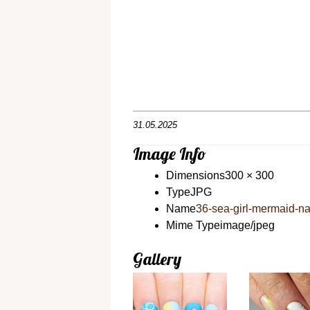
31.05.2025
Image Info
Dimensions
300 × 300
Type
JPG
Name
36-sea-girl-mermaid-na
Mime Type
image/jpeg
Gallery