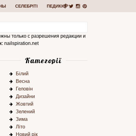
НЫ
СЕЛЕБРІТІ
ПЕДИКЮР
ожны только с разрешения редакции и
 nailspiration.net
Категорії
Білий
Весна
Геловін
Дизайни
Жовтий
Зелений
Зима
Літо
Новий рік