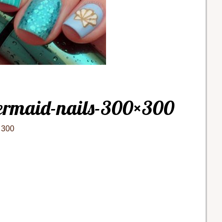
mermaid-nails-300×300
 300