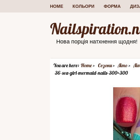
HOME
КОЛЬОРИ
ФОРМА
ДИЗ
Nailspiration.n
Нова порція натхнення щодня!
You are here:
Home
Сезони
Літо
Лі
36-sea-girl-mermaid-nails-300×300