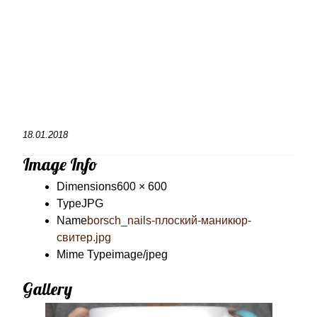
18.01.2018
Image Info
Dimensions
600 × 600
Type
JPG
Name
borsch_nails-плоский-маникюр-
свитер.jpg
Mime Type
image/jpeg
Gallery