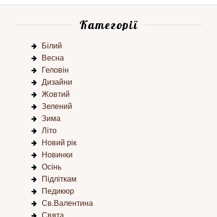
Категорії
Білий
Весна
Геловін
Дизайни
Жовтий
Зелений
Зима
Літо
Новий рік
Новинки
Осінь
Підліткам
Педикюр
Св.Валентина
Свята