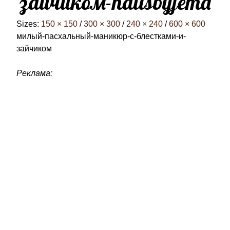
зайчиком-nailsbyjema
Sizes:
150 × 150
/
300 × 300
/
240 × 240
/
600 × 600
милый-пасхальный-маникюр-с-блестками-и-
зайчиком
Реклама: