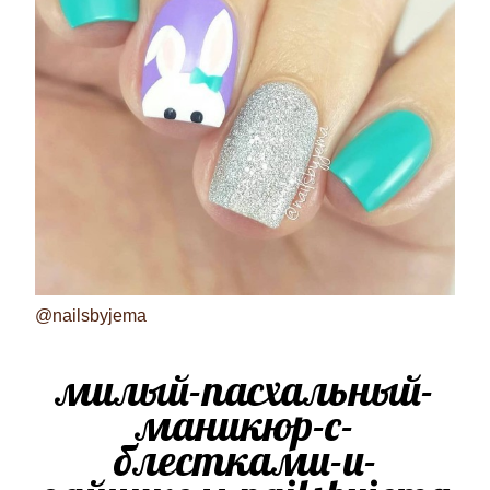
@nailsbyjema
милый-пасхальный-
маникюр-с-
блестками-и-