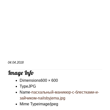
04.04.2018
Image Info
Dimensions
600 × 600
Type
JPG
Name
-пасхальный-маникюр-с-блестками-и-
зайчиком-nailsbyjema.jpg
Mime Type
image/jpeg