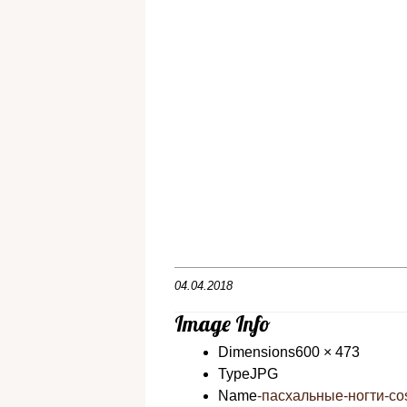
04.04.2018
Image Info
Dimensions
600 × 473
Type
JPG
Name
-пасхальные-ногти-co