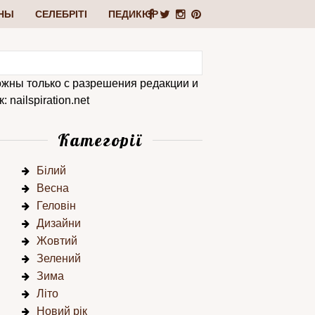
НЫ
СЕЛЕБРІТІ
ПЕДИКЮР
ожны только с разрешения редакции и
 nailspiration.net
Категорії
Білий
Весна
Геловін
Дизайни
Жовтий
Зелений
Зима
Літо
Новий рік