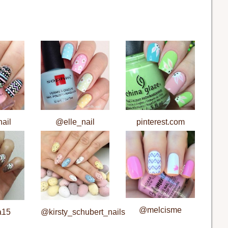
ail
@elle_nail
pinterest.com
@melcisme
a15
@kirsty_schubert_nails