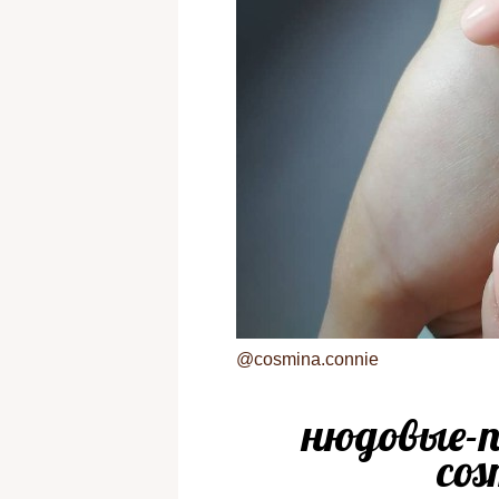
@cosmina.connie
нюдовые-п
cos