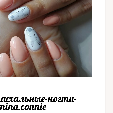
асхальные-ногти-
mina.connie