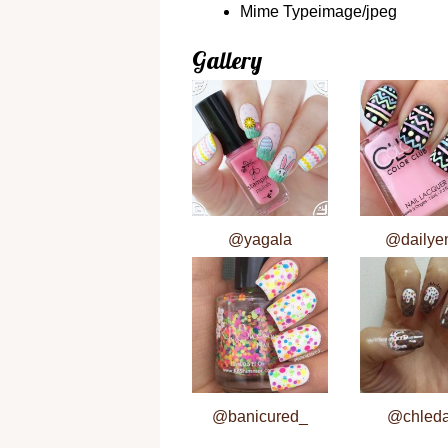
Mime Type
image/jpeg
Gallery
@yagala
@dailyen
@banicured_
@chled