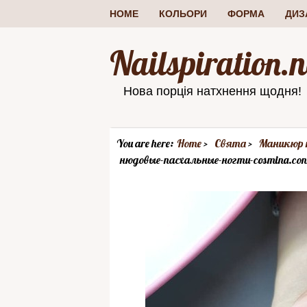
HOME
КОЛЬОРИ
ФОРМА
ДИЗ
Nailspiration.n
Нова порція натхнення щодня!
You are here:
Home
Свята
Маникюр н
нюдовые-пасхальные-ногти-cosmina.con