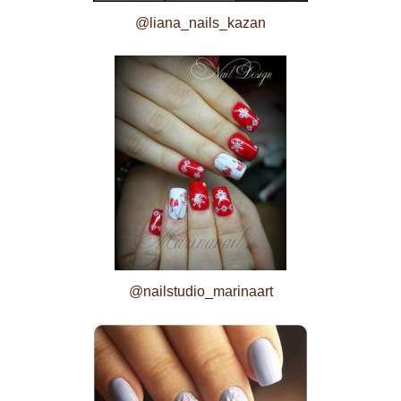
@liana_nails_kazan
@nailstudio_marinaart