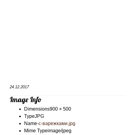
24.12.2017
Image Info
Dimensions
900 × 500
Type
JPG
Name
-с-варежками.jpg
Mime Type
image/jpeg