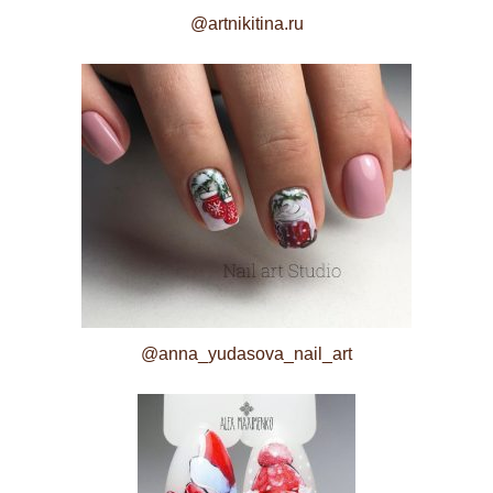
@artnikitina.ru
@anna_yudasova_nail_art