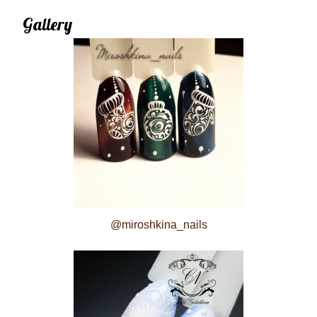
Gallery
@miroshkina_nails