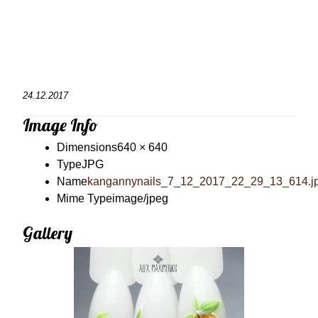
24.12.2017
Image Info
Dimensions
640 × 640
Type
JPG
Name
kangannynails_7_12_2017_22_29_13_614.j
Mime Type
image/jpeg
Gallery