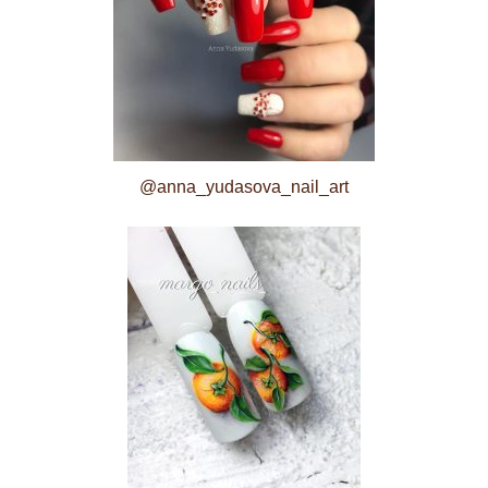
@anna_yudasova_nail_art