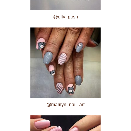
@olly_ptrsn
@marilyn_nail_art