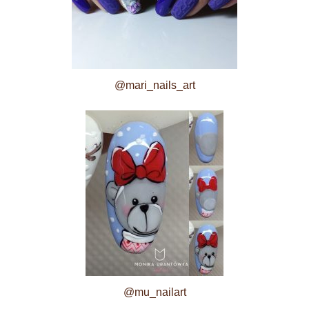
@mari_nails_art
@mu_nailart