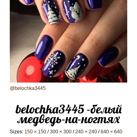
@belochka3445
belochka3445 -белый
медведь-на-ногтях
Sizes:
150 × 150
/
300 × 300
/
240 × 240
/
640 × 640