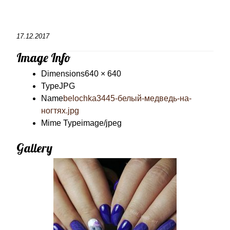
17.12.2017
Image Info
Dimensions
640 × 640
Type
JPG
Name
belochka3445-белый-медведь-на-
ногтях.jpg
Mime Type
image/jpeg
Gallery