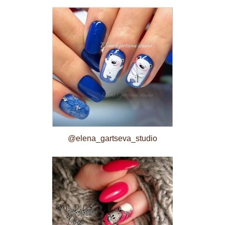
@elena_gartseva_studio