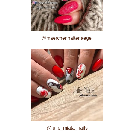
@maerchenhaftenaegel
@julie_miata_nails