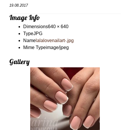
19.08.2017
Image Info
Dimensions
640 × 640
Type
JPG
Name
lalalovenailart-.jpg
Mime Type
image/jpeg
Gallery