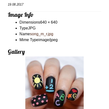
19.08.2017
Image Info
Dimensions
640 × 640
Type
JPG
Name
song_m_r.jpg
Mime Type
image/jpeg
Gallery