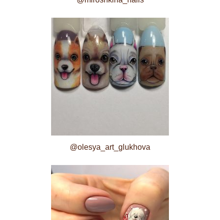
@olesya_art_glukhova