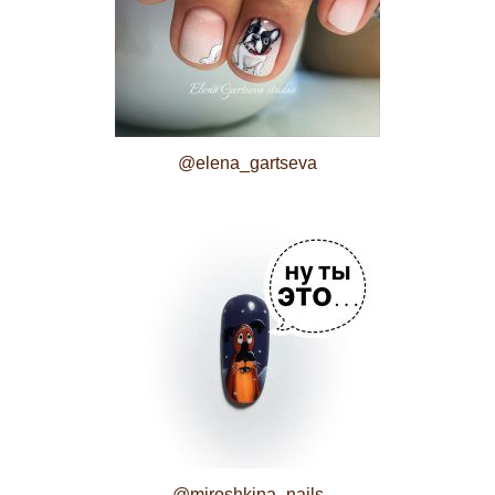
@elena_gartseva
@miroshkina_nails