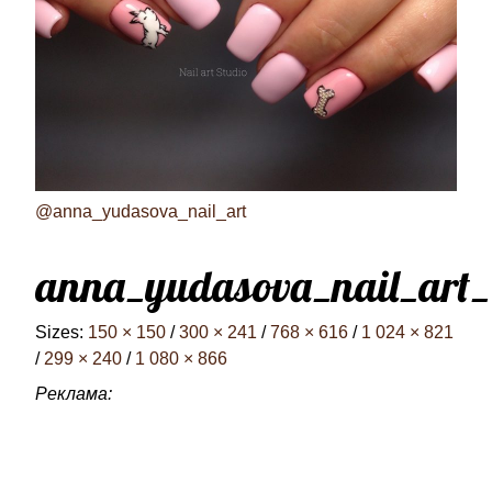
@anna_yudasova_nail_art
anna_yudasova_nail_art
Sizes:
150 × 150
/
300 × 241
/
768 × 616
/
1 024 × 821
/
299 × 240
/
1 080 × 866
Реклама: