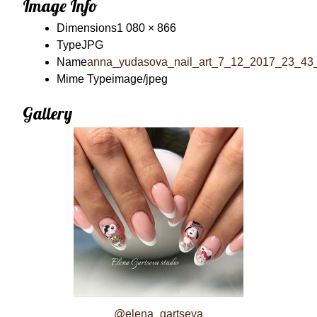
Image Info
Dimensions
1 080 × 866
Type
JPG
Name
anna_yudasova_nail_art_7_12_2017_23_43_
Mime Type
image/jpeg
Gallery
@elena_gartseva