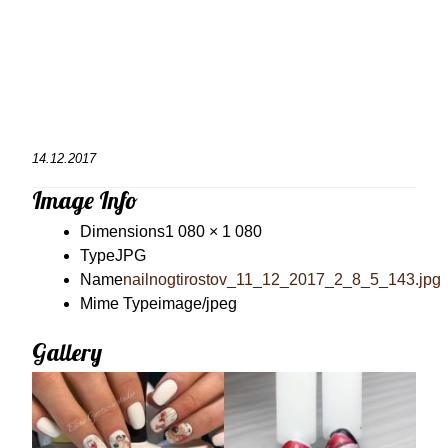
14.12.2017
Image Info
Dimensions
1 080 × 1 080
Type
JPG
Name
nailnogtirostov_11_12_2017_2_8_5_143.jpg
Mime Type
image/jpeg
Gallery