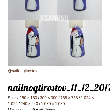
@nailnogtirostov
nailnogtirostov_11_12_20
Sizes:
150 × 150
/
300 × 300
/
768 × 768
/
1 024 ×
1 024
/
240 × 240
/
1 080 × 1 080
Маникюр с собакой Друпи