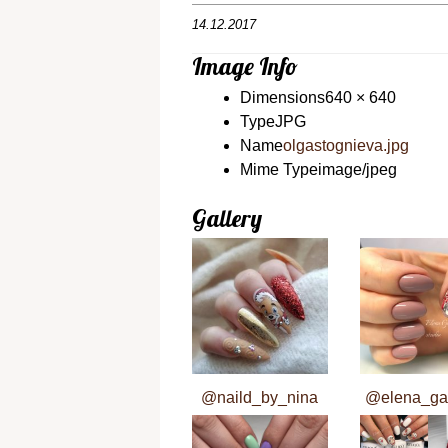
14.12.2017
Image Info
Dimensions
640 × 640
Type
JPG
Name
olgastognieva.jpg
Mime Type
image/jpeg
Gallery
@naild_by_nina
@elena_ga