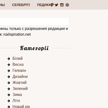
НЫ
СЕЛЕБРІТІ
ПЕДИКЮР
ожны только с разрешения редакции и
 nailspiration.net
Категорії
Білий
Весна
Геловін
Дизайни
Жовтий
Зелений
Зима
Літо
Новий рік