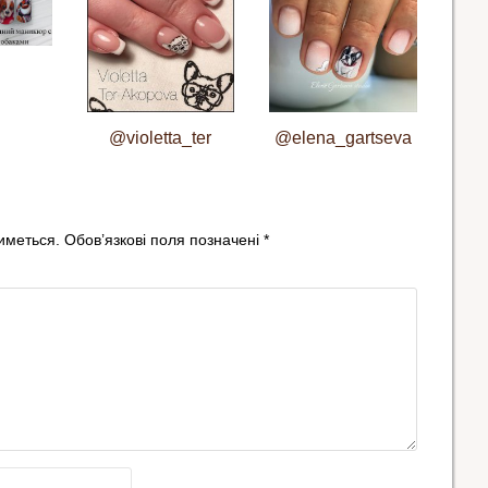
@violetta_ter
@elena_gartseva
иметься.
Обов’язкові поля позначені
*