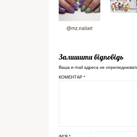
@mz.nailart
Залишити відповідь
Ваша e-mail адреса не оприлюднюват
КОМЕНТАР
*
ІМ'Я
*