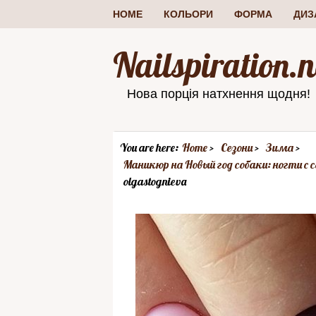
HOME
КОЛЬОРИ
ФОРМА
ДИЗ
Nailspiration.n
Нова порція натхнення щодня!
You are here:
Home
Сезони
Зима
Маникюр на Новый год собаки: ногти с
olgastognieva