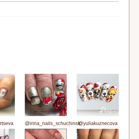
rtseva
@irina_nails_schuchinsk
@yuliakuznecova