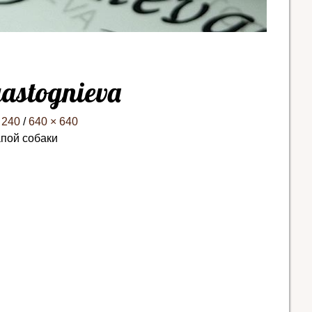
gastognieva
 240
/
640 × 640
пой собаки