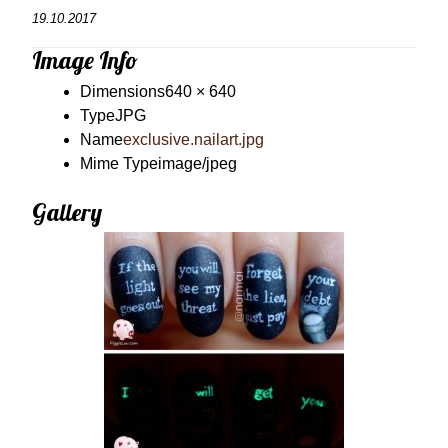
19.10.2017
Image Info
Dimensions
640 × 640
Type
JPG
Name
exclusive.nailart.jpg
Mime Type
image/jpeg
Gallery