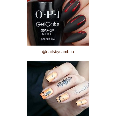
@nailsbycambria