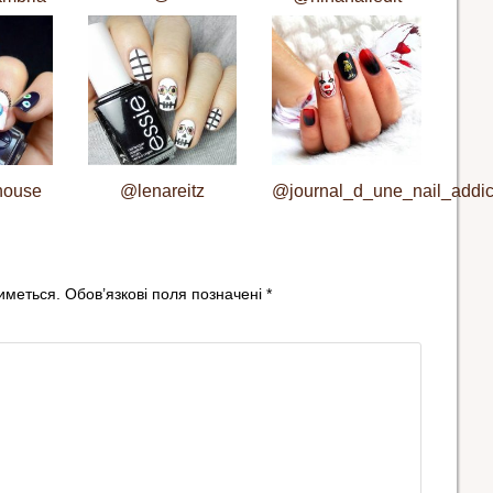
house
@lenareitz
@journal_d_une_nail_addic
иметься.
Обов’язкові поля позначені
*