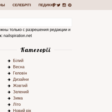
НЫ
СЕЛЕБРІТІ
ПЕДИКЮР
ожны только с разрешения редакции и
 nailspiration.net
Категорії
Білий
Весна
Геловін
Дизайни
Жовтий
Зелений
Зима
Літо
Новий рік