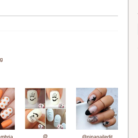
pg
@
ambria
@ninanailedit