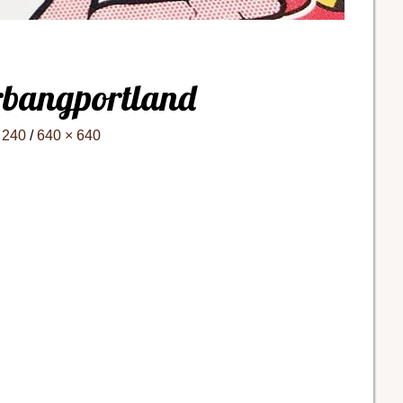
rbangportland
 240
/
640 × 640