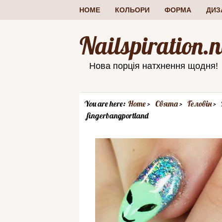
HOME
КОЛЬОРИ
ФОРМА
ДИЗ
Nailspiration.n
Нова порція натхнення щодня!
You are here:
Home
Свята
Геловін
fingerbangportland