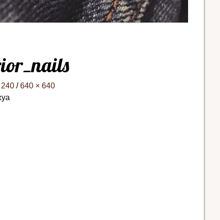
rior_nails
 240
/
640 × 640
хуа