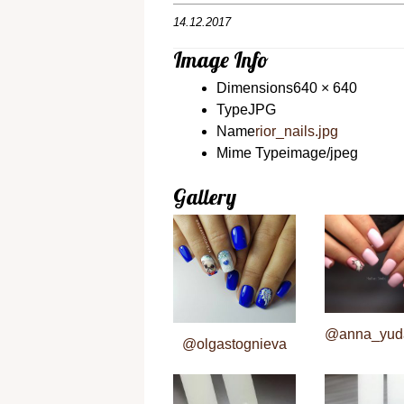
14.12.2017
Image Info
Dimensions
640 × 640
Type
JPG
Name
rior_nails.jpg
Mime Type
image/jpeg
Gallery
@anna_yuda
@olgastognieva