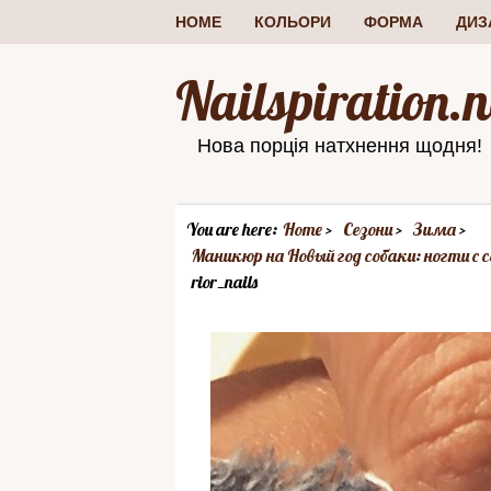
HOME
КОЛЬОРИ
ФОРМА
ДИЗ
Nailspiration.n
Нова порція натхнення щодня!
You are here:
Home
Сезони
Зима
Маникюр на Новый год собаки: ногти с
rior_nails