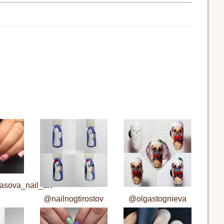
sova_nail_art
@nailnogtirostov
@olgastognieva