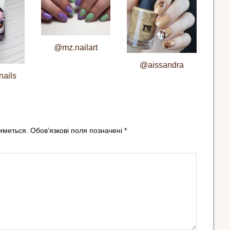
@mz.nailart
@aissandra
ails
иметься.
Обов’язкові поля позначені
*