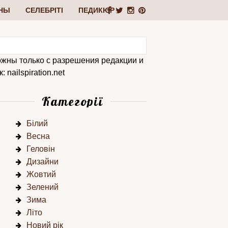
НЫ
СЕЛЕБРІТІ
ПЕДИКЮР
ожны только с разрешения редакции и
 nailspiration.net
Категорії
Білий
Весна
Геловін
Дизайни
Жовтий
Зелений
Зима
Літо
Новий рік